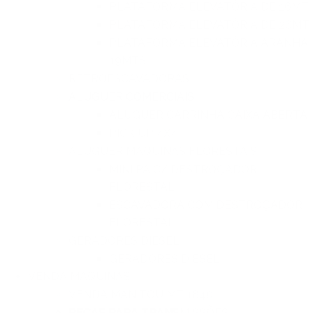
PLATAFORMA ELEVATÓRIA DE 16MT
PLATAFORMA ELEVATÓRIA DE 26MT
PLATAFORMA ELEVATÓRIA ARANHA
19MTS
RETROESCAVADORAS
ALUGUER COMERCIAIS
ALUGUER CARRINHA CAIXA ABERTA
PICK UP 4X4
ALUGUER MAQUINAS FLORESTAIS
MINI PÁ C/ DESTROÇADOR
FLORESTAL
ESCAVADORA COM DESTROÇADOR
FLORESTAL
GERADORES DIESEL
GERADORES DIESEL
VENDA MAQUINAS
VENDA MANITOU MT 1840
PECAS PARA TRANSMISSÕES