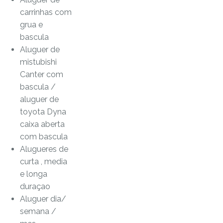
carrinhas com
grua e
bascula
Aluguer de
mistubishi
Canter com
bascula /
aluguer de
toyota Dyna
caixa aberta
com bascula
Alugueres de
curta , media
e longa
duraçao
Aluguer dia/
semana /