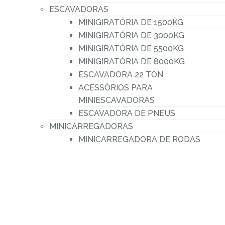
ESCAVADORAS
.
MINIGIRATÓRIA DE 1500KG
veja
MINIGIRATÓRIA DE 3000KG
nossa
MINIGIRATÓRIA DE 5500KG
oferta
MINIGIRATÓRIA DE 8000KG
ESCAVADORA 22 TON
de
ACESSÓRIOS PARA
carrinhas
MINIESCAVADORAS
com
ESCAVADORA DE PNEUS
bascula
MINICARREGADORAS
MINICARREGADORA DE RODAS
MINICARREGADORA DE RASTOS
ACESSÓRIOS PARA
MINICARREGADORAS
MINICARREGADORA BOBCAT 1MT
LARGURA
PLATAFORMAS ELEVATÓRIAS