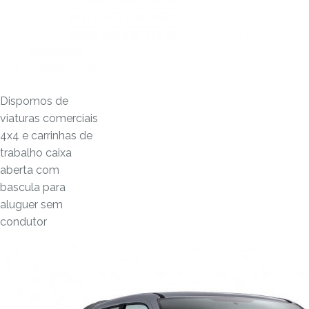
MOTORES E BOMBAS HIDRAULICAS
EMPILHADOR TELESCÓPICO 17 METROS
SERVIÇOS
CONTACTOS
Dispomos de
viaturas comerciais
4x4 e carrinhas de
trabalho caixa
aberta com
bascula para
aluguer sem
condutor