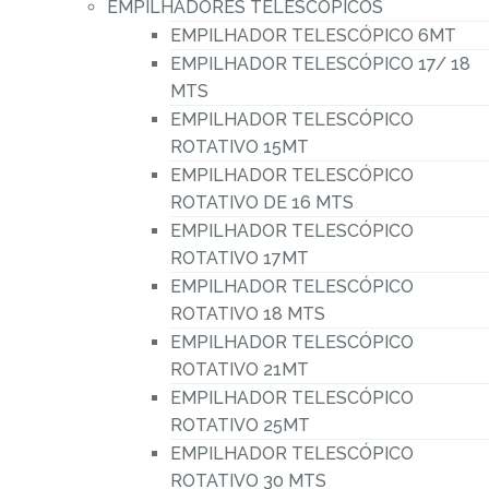
EMPILHADORES TELESCÓPICOS
carrinhas
EMPILHADOR TELESCÓPICO 6MT
caixa
EMPILHADOR TELESCÓPICO 17/ 18
aberta
MTS
com
EMPILHADOR TELESCÓPICO
ROTATIVO 15MT
bascula
EMPILHADOR TELESCÓPICO
-
ROTATIVO DE 16 MTS
Aluguer
EMPILHADOR TELESCÓPICO
pick
ROTATIVO 17MT
4x4
EMPILHADOR TELESCÓPICO
ROTATIVO 18 MTS
Aluguer
EMPILHADOR TELESCÓPICO
carrinha
ROTATIVO 21MT
com
EMPILHADOR TELESCÓPICO
bascula,
ROTATIVO 25MT
Caixa
EMPILHADOR TELESCÓPICO
ROTATIVO 30 MTS
aberta