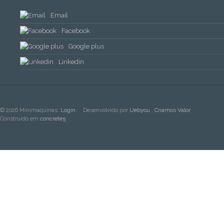
Email
Facebook
Google plus
Linkedin
© 2026 Minimaquinas.
Login
.
Desenvolvido por
Uebyou . Criamos Valor
Construído em
concrete5