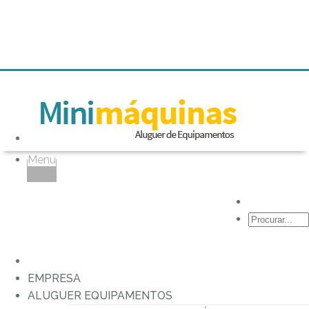
Menu
Mapa
do
Site
EMPRESA
Mapa
ALUGUER EQUIPAMENTOS
do