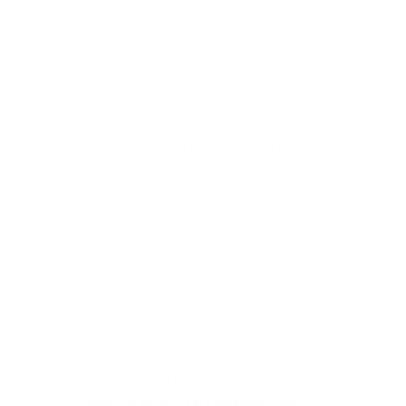
PLATAFORMA ELEVATÓRIA DE 16MT
PLATAFORMA ELEVATÓRIA DE 26MT
PLATAFORMA ELEVATÓRIA ARANHA
19MTS
RETROESCAVADORAS
ALUGUER COMERCIAIS
ALUGUER CARRINHA CAIXA ABERTA
PICK UP 4X4
ALUGUER MAQUINAS FLORESTAIS
MINI PÁ C/ DESTROÇADOR
FLORESTAL
ESCAVADORA COM DESTROÇADOR
FLORESTAL
GERADORES DIESEL
GERADORES DIESEL
VENDA MAQUINAS
VENDA MANITOU MT 1840
PECAS PARA TRANSMISSÕES