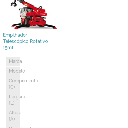
Empilhador
Telescópico Rotativo
15mt
Marca
Modelo
Comprimento
(C)
Largura
(L)
Altura
(A)