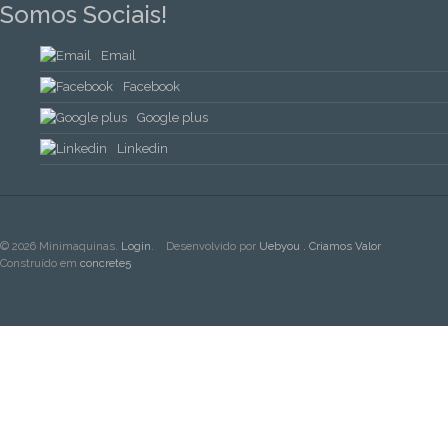
Somos Sociais!
Email
Facebook
Google plus
Linkedin
© 2026 Minimaquinas.
Login
.
Desenvolvido por
Uebyou . Criamos Valor
Construído em
concrete5