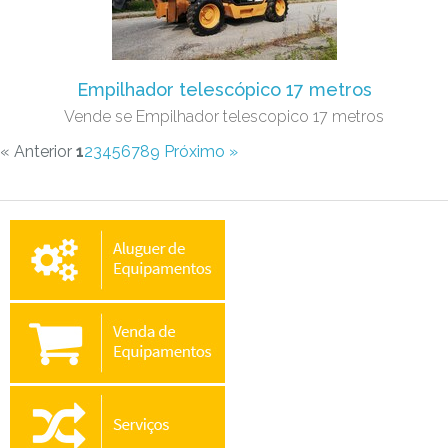
Empilhador telescópico 17 metros
Vende se Empilhador telescopico 17 metros
« Anterior
1
2
3
4
5
6
7
8
9
Próximo »