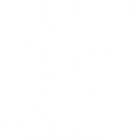
PLATAFORMA ELEVATÓRIA DE 16MT
PLATAFORMA ELEVATÓRIA DE 26MT
PLATAFORMA ELEVATÓRIA ARANHA
19MTS
RETROESCAVADORAS
ALUGUER COMERCIAIS
ALUGUER CARRINHA CAIXA ABERTA
PICK UP 4X4
ALUGUER MAQUINAS FLORESTAIS
MINI PÁ C/ DESTROÇADOR
FLORESTAL
ESCAVADORA COM DESTROÇADOR
FLORESTAL
GERADORES DIESEL
GERADORES DIESEL
VENDA MAQUINAS
VENDA MANITOU MT 1840
PECAS PARA TRANSMISSÕES