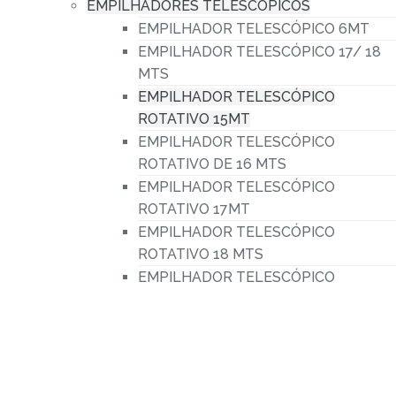
aluguer
EMPILHADORES TELESCÓPICOS
Empilhador
EMPILHADOR TELESCÓPICO 6MT
EMPILHADOR TELESCÓPICO 17/ 18
Telescópico
MTS
Rotativo
EMPILHADOR TELESCÓPICO
de
ROTATIVO 15MT
15
EMPILHADOR TELESCÓPICO
ROTATIVO DE 16 MTS
metros
EMPILHADOR TELESCÓPICO
manitou
ROTATIVO 17MT
mrt
EMPILHADOR TELESCÓPICO
1530
ROTATIVO 18 MTS
EMPILHADOR TELESCÓPICO
ROTATIVO 21MT
EMPILHADOR TELESCÓPICO
ROTATIVO 25MT
EMPILHADOR TELESCÓPICO
ROTATIVO 30 MTS